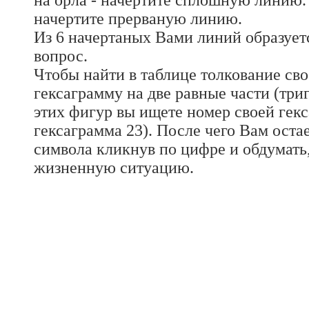
на орла - начертите сплошную линию. 
начертите прерваную линию.
Из 6 начертаных Вами линий образуетс
вопрос.
Чтобы найти в таблице толкование св
гексаграмму на две равные части (три
этих фигур вы ищете номер своей гек
гексаграмма 23). После чего Вам оста
символа кликнув по цифре и обдумать
жизненную ситуацию.